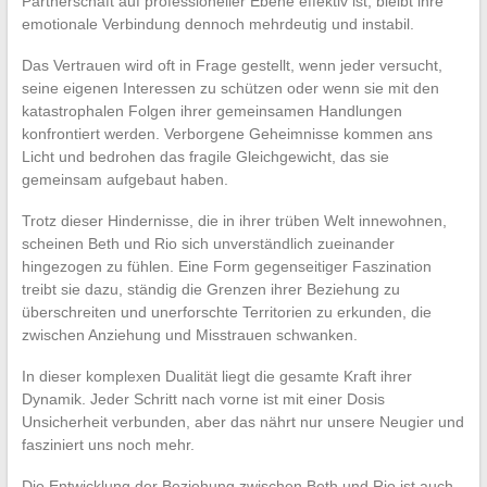
Partnerschaft auf professioneller Ebene effektiv ist, bleibt ihre
emotionale Verbindung dennoch mehrdeutig und instabil.
Das Vertrauen wird oft in Frage gestellt, wenn jeder versucht,
seine eigenen Interessen zu schützen oder wenn sie mit den
katastrophalen Folgen ihrer gemeinsamen Handlungen
konfrontiert werden. Verborgene Geheimnisse kommen ans
Licht und bedrohen das fragile Gleichgewicht, das sie
gemeinsam aufgebaut haben.
Trotz dieser Hindernisse, die in ihrer trüben Welt innewohnen,
scheinen Beth und Rio sich unverständlich zueinander
hingezogen zu fühlen. Eine Form gegenseitiger Faszination
treibt sie dazu, ständig die Grenzen ihrer Beziehung zu
überschreiten und unerforschte Territorien zu erkunden, die
zwischen Anziehung und Misstrauen schwanken.
In dieser komplexen Dualität liegt die gesamte Kraft ihrer
Dynamik. Jeder Schritt nach vorne ist mit einer Dosis
Unsicherheit verbunden, aber das nährt nur unsere Neugier und
fasziniert uns noch mehr.
Die Entwicklung der Beziehung zwischen Beth und Rio ist auch