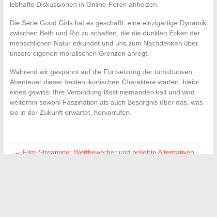
lebhafte Diskussionen in Online-Foren anheizen.
Die Serie Good Girls hat es geschafft, eine einzigartige Dynamik
zwischen Beth und Rio zu schaffen, die die dunklen Ecken der
menschlichen Natur erkundet und uns zum Nachdenken über
unsere eigenen moralischen Grenzen anregt.
Während wir gespannt auf die Fortsetzung der tumultuösen
Abenteuer dieser beiden ikonischen Charaktere warten, bleibt
eines gewiss: Ihre Verbindung lässt niemanden kalt und wird
weiterhin sowohl Faszination als auch Besorgnis über das, was
sie in der Zukunft erwartet, hervorrufen.
←
Film-Streaming: Wettbewerber und beliebte Alternativen
Umrechnung von 10000 Schritten: Entdecken Sie die
Äquivalenz in Kilometern
→
Search