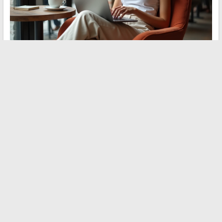
Les tendances business en ligne de ces dernières années
pointent toutes dans la même direction :
les entreprises qui
réussissent combinent conformité réglementaire, usage
raisonné de l’IA et contenu ciblé
. Le volume d’outils
disponibles n’a jamais été aussi large. Ce qui fait la différence,
c’est la capacité à choisir les bons et aux exploiter avec
constance.